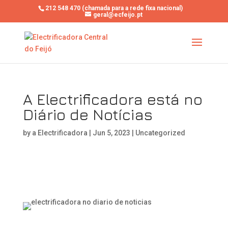
212 548 470 (chamada para a rede fixa nacional)
geral@ecfeijo.pt
A Electrificadora está no
Diário de Notícias
by
a Electrificadora
|
Jun 5, 2023
|
Uncategorized