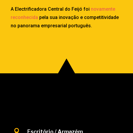
A Electrificadora Central do Feijó foi
novamente
reconhecida
pela sua inovação e competitividade
no panorama empresarial português.

Escritório / Armazém