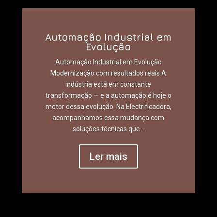
Automação Industrial em
Evolução
Automação Industrial em Evolução
Modernização com resultados reais A
indústria está em constante
transformação — e a automação é hoje o
motor dessa evolução. Na Electrificadora,
acompanhamos essa mudança com
soluções técnicas que...
Ler mais