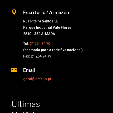

Escritório / Armazém
Rua Piteira Santos 5E
Parque Industrial Vale Flores
2810 - 350 ALMADA
Tel:
21 254 84 70
(chamada para a rede fixa nacional)
Fax: 21 254 84 79

Email
geral@ecfeijo.pt
Últimas