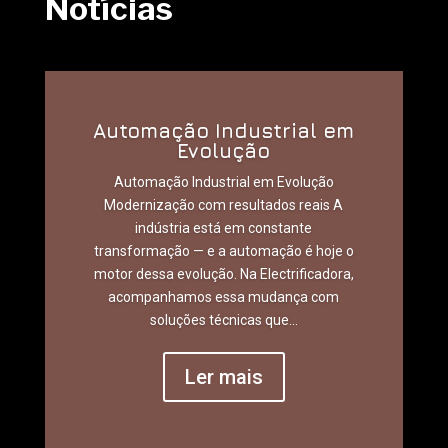
Notícias
Automação Industrial em
Evolução
Automação Industrial em Evolução
Modernização com resultados reais A
indústria está em constante
transformação — e a automação é hoje o
motor dessa evolução. Na Electrificadora,
acompanhamos essa mudança com
soluções técnicas que...
Ler mais