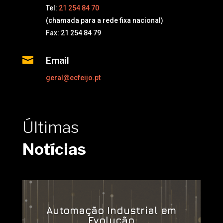
Tel:
21 254 84 70
(chamada para a rede fixa nacional)
Fax: 21 254 84 79

Email
geral@ecfeijo.pt
Últimas
Notícias
Automação Industrial em
Evolução