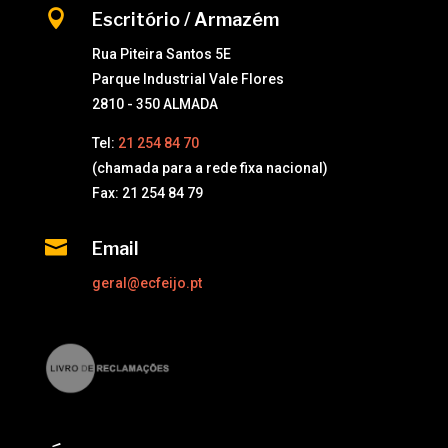

Escritório / Armazém
Rua Piteira Santos 5E
Parque Industrial Vale Flores
2810 - 350 ALMADA
Tel:
21 254 84 70
(chamada para a rede fixa nacional)
Fax: 21 254 84 79

Email
geral@ecfeijo.pt