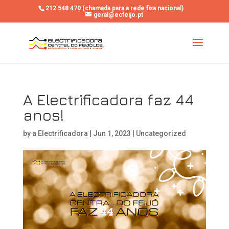
212 548 470 (chamada para a rede fixa nacional)
geral@ecfeijo.pt
A Electrificadora faz 44
anos!
by
a Electrificadora
|
Jun 1, 2023
|
Uncategorized