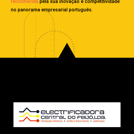
reconhecida
pela sua inovação e competitividade
no panorama empresarial português.