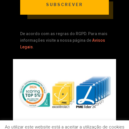
SUBSCREVER
De acordo com as regras do RGPD. Para mais
informações visite a nossa página de
Avisos
Legais
.
Ao utilizar este website está a aceitar a utilização de cookies