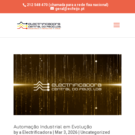
212 548 470 (chamada para a rede fixa nacional)
geral@ecfeijo.pt
Automação Industrial em Evolução
by
a Electrificadora
|
Mar 3, 2026
|
Uncategorized