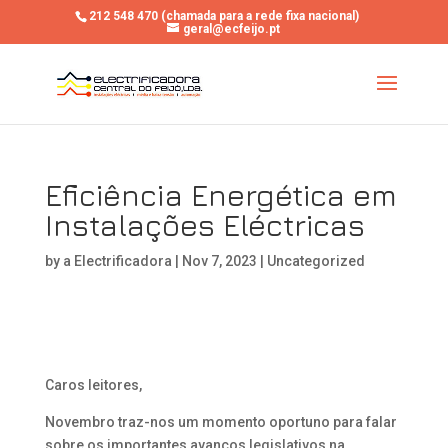
212 548 470 (chamada para a rede fixa nacional)
geral@ecfeijo.pt
Eficiência Energética em
Instalações Eléctricas
by
a Electrificadora
|
Nov 7, 2023
|
Uncategorized
Caros leitores,
Novembro traz-nos um momento oportuno para falar
sobre os importantes avanços legislativos na