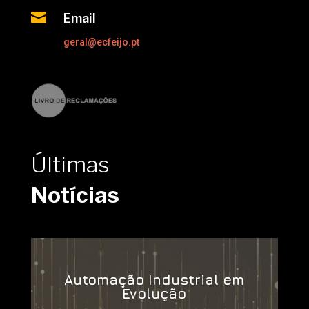

Email
geral@ecfeijo.pt
Últimas
Notícias
Automação Industrial em
Evolução