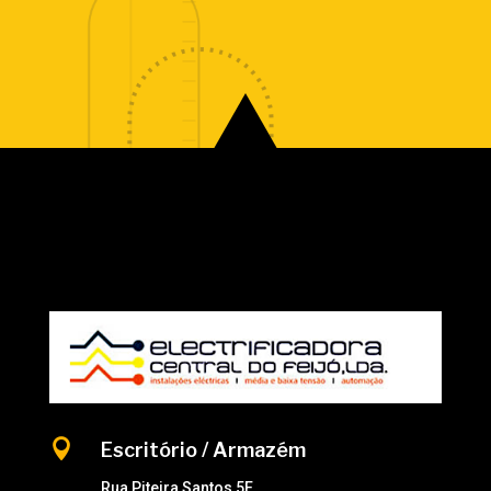

Escritório / Armazém
Rua Piteira Santos 5E