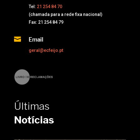
Tel:
21 254 84 70
(chamada para a rede fixa nacional)
Fax: 21 254 84 79

Email
geral@ecfeijo.pt
Últimas
Notícias