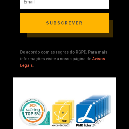
SUBSCREVER
De acordo com as regras do RGPD. Para mais
informações visite a nossa página de
Avisos
Legais
.