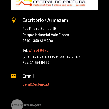

Escritório / Armazém
Rua Piteira Santos 5E
Parque Industrial Vale Flores
2810 - 350 ALMADA
Tel:
21 254 84 70
(chamada para a rede fixa nacional)
Fax: 21 254 84 79

Email
geral@ecfeijo.pt