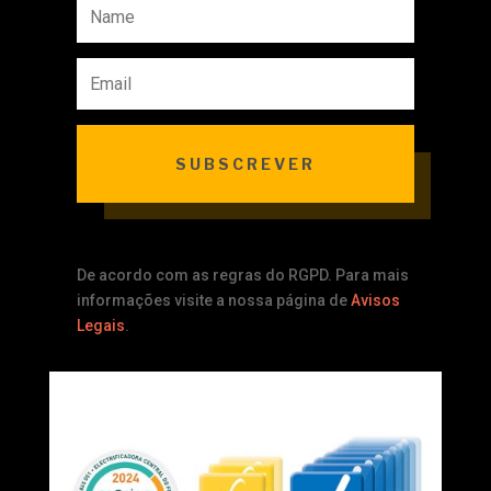
SUBSCREVER
De acordo com as regras do RGPD. Para mais
informações visite a nossa página de
Avisos
Legais
.