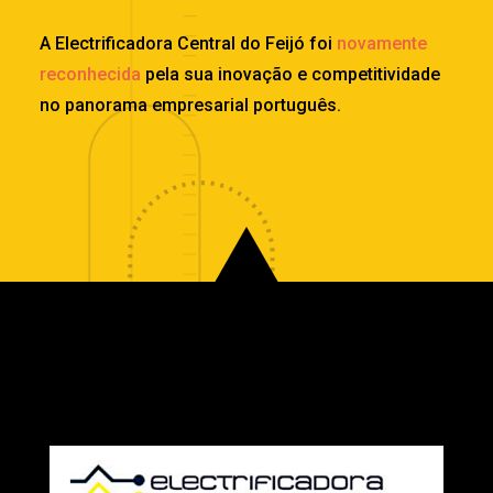
A Electrificadora Central do Feijó foi
novamente
reconhecida
pela sua inovação e competitividade
no panorama empresarial português.