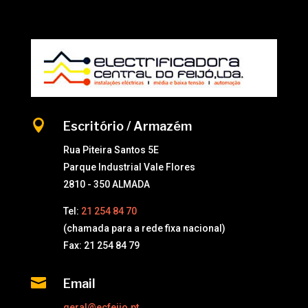

Escritório / Armazém
Rua Piteira Santos 5E
Parque Industrial Vale Flores
2810 - 350 ALMADA
Tel:
21 254 84 70
(chamada para a rede fixa nacional)
Fax: 21 254 84 79

Email
geral@ecfeijo.pt