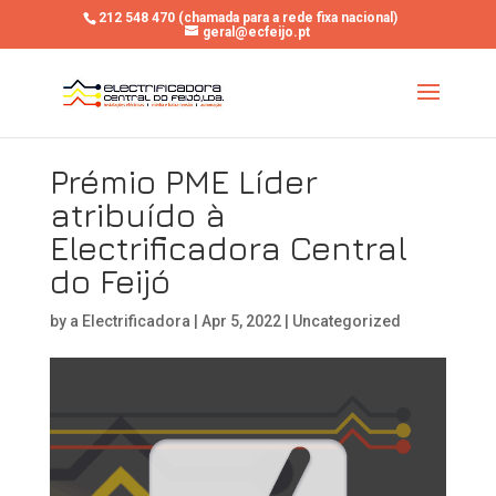
212 548 470 (chamada para a rede fixa nacional)
geral@ecfeijo.pt
Prémio PME Líder
atribuído à
Electrificadora Central
do Feijó
by
a Electrificadora
|
Apr 5, 2022
|
Uncategorized