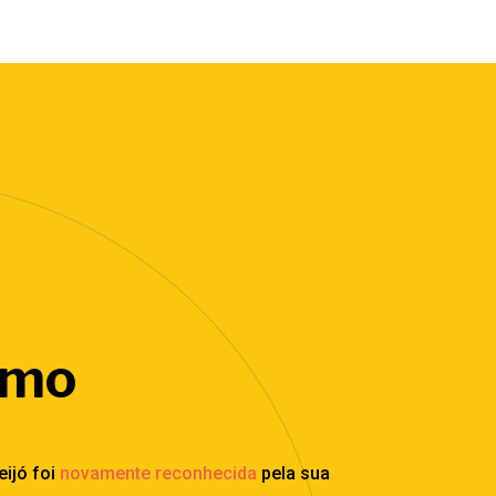
smo
eijó foi
novamente reconhecida
pela sua