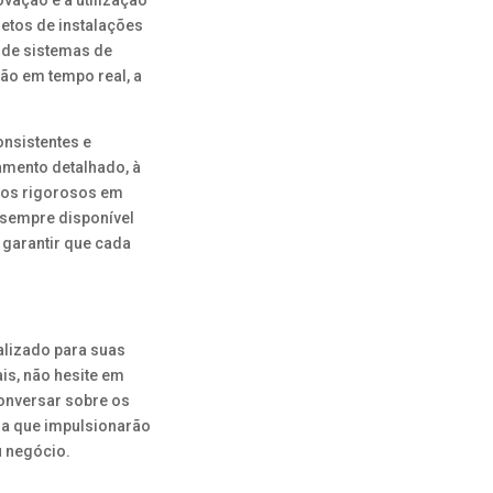
ação e a utilização
etos de instalações
o de sistemas de
ão em tempo real, a
onsistentes e
amento detalhado, à
zos rigorosos em
 sempre disponível
 garantir que cada
alizado para suas
is, não hesite em
conversar sobre os
da que impulsionarão
u negócio.