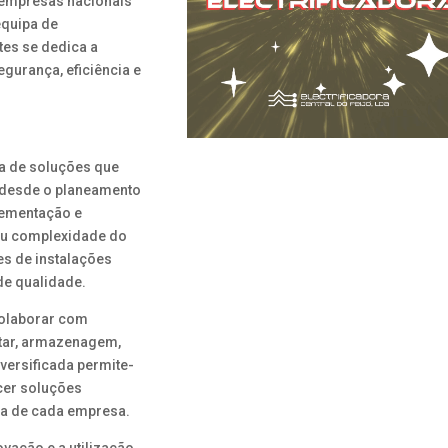
 empresas nacionais
equipa de
tes se dedica a
gurança, eficiência e
 de soluções que
, desde o planeamento
plementação e
ou complexidade do
es de instalações
de qualidade.
colaborar com
ntar, armazenagem,
iversificada permite-
cer soluções
ca de cada empresa.