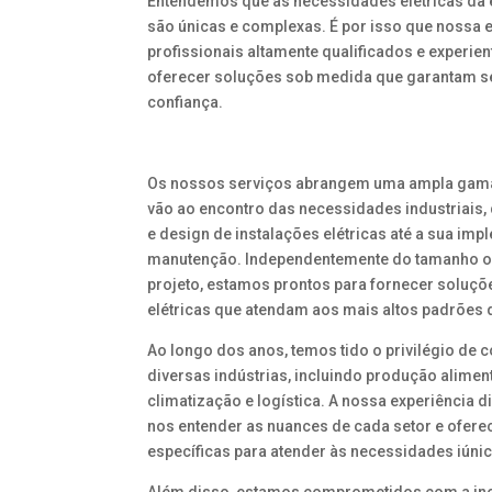
Entendemos que as necessidades elétricas da
são únicas e complexas. É por isso que nossa 
profissionais altamente qualificados e experien
oferecer soluções sob medida que garantam se
confiança.
Os nossos serviços abrangem uma ampla gama
vão ao encontro das necessidades industriais
e design de instalações elétricas até a sua im
manutenção. Independentemente do tamanho 
projeto, estamos prontos para fornecer soluçõ
elétricas que atendam aos mais altos padrões 
Ao longo dos anos, temos tido o privilégio de 
diversas indústrias, incluindo produção alime
climatização e logística. A nossa experiência d
nos entender as nuances de cada setor e ofere
específicas para atender às necessidades iúni